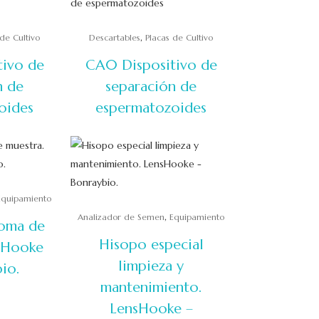
,
 de Cultivo
Descartables
Placas de Cultivo
tivo de
CA0 Dispositivo de
n de
separación de
oides
espermatozoides
Equipamiento
,
Analizador de Semen
Equipamiento
toma de
Hisopo especial
sHooke
limpieza y
io.
mantenimiento.
LensHooke –