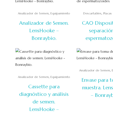
,
,
Analizador de Semen
Equipamiento
Descartables
Placas
Analizador de Semen.
CA0 Disposi
LensHooke –
separació
Bonraybio.
espermatoz
,
Analizador de Semen
,
Analizador de Semen
Equipamiento
Envase para 
Cassette para
muestra. Len
diagnóstico y análisis
– Bonrayb
de semen.
LensHooke –