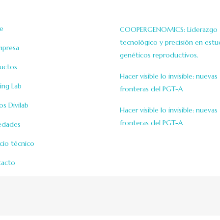
cciones
Cursos & Novedad
e
COOPERGENOMICS: Liderazgo
tecnológico y precisión en estu
mpresa
genéticos reproductivos.
uctos
Hacer visible lo invisible: nuevas
ning Lab
fronteras del PGT-A
os Divilab
Hacer visible lo invisible: nuevas
fronteras del PGT-A
edades
icio técnico
acto