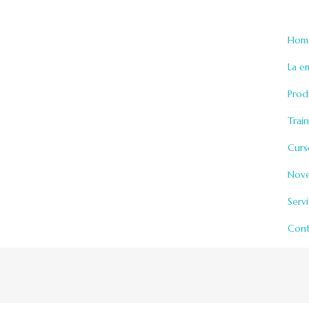
Se
Desde 1996 nos desarrollamos en el área
de Medicina Reproductiva con
Hom
responsabilidad y compromiso.
La e
Prod
Trai
Curs
Nov
Serv
Cont