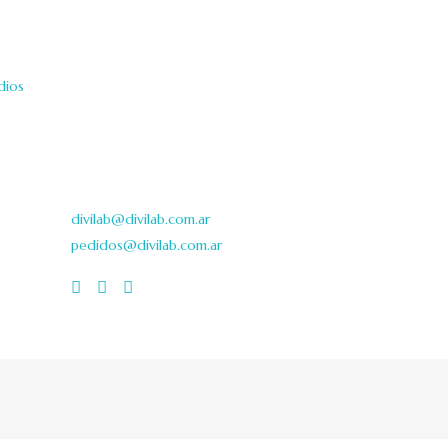
es
Contacto
OFICINAS
dios
Viamonte 2146 3º
1056 CABA / Argentina
+54 11 5199-1434
+54 11 5199-1435
divilab@divilab.com.ar
pedidos@divilab.com.ar