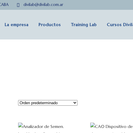
 CABA
divilab@divilab.com.ar
La empresa
Productos
Training Lab
Cursos Divi