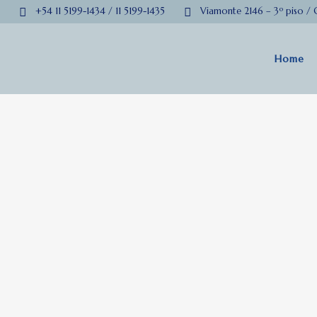
+54 11 5199-1434 / 11 5199-1435
Viamonte 2146 – 3º piso /
Home