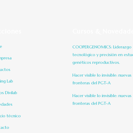
cciones
Cursos & Novedad
e
COOPERGENOMICS: Liderazgo
tecnológico y precisión en estu
mpresa
genéticos reproductivos.
uctos
Hacer visible lo invisible: nuevas
ning Lab
fronteras del PGT-A
os Divilab
Hacer visible lo invisible: nuevas
fronteras del PGT-A
edades
icio técnico
acto