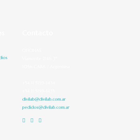
es
Contacto
OFICINAS
dios
Viamonte 2146 3º
1056 CABA / Argentina
+54 11 5199-1434
+54 11 5199-1435
divilab@divilab.com.ar
pedidos@divilab.com.ar