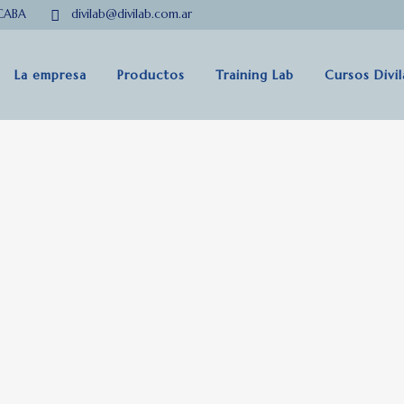
 CABA
divilab@divilab.com.ar
La empresa
Productos
Training Lab
Cursos Divi