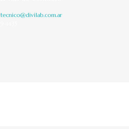
-tecnico@divilab.com.ar
99-1435