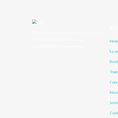
Se
Desde 1996 nos desarrollamos en el área
de Medicina Reproductiva con
Hom
responsabilidad y compromiso.
La e
Prod
Trai
Curs
Nov
Serv
Cont