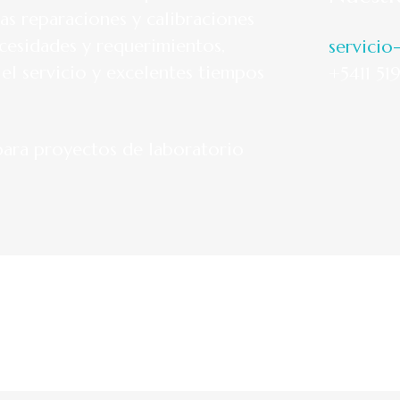
as reparaciones y calibraciones
cesidades y requerimientos,
servicio
 el servicio y excelentes tiempos
+5411 51
ara proyectos de laboratorio