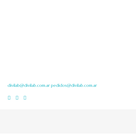
Contacto
OFICINAS
Viamonte 2146 3º
1056 CABA / Argentina
+54 11 5199-1434
+54 11 5199-1435
divilab@divilab.com.ar
pedidos@divilab.com.ar