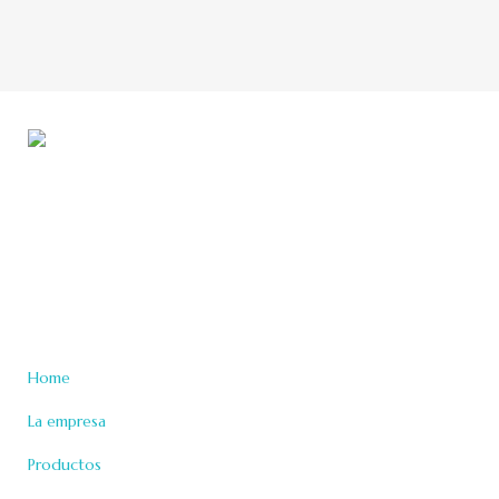
Desde 1996 nos desarrollamos en el área de Medicina
Reproductiva con responsabilidad y compromiso.
Secciones
Home
La empresa
Productos