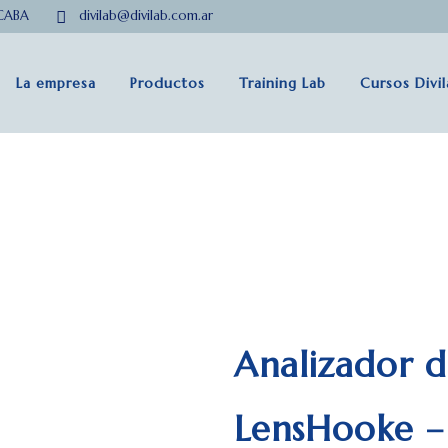
 CABA
divilab@divilab.com.ar
La empresa
Productos
Training Lab
Cursos Divi
Analizador 
LensHooke –