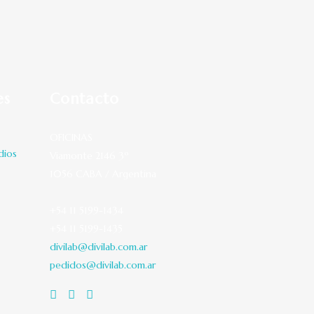
es
Contacto
OFICINAS
dios
Viamonte 2146 3º
1056 CABA / Argentina
+54 11 5199-1434
+54 11 5199-1435
divilab@divilab.com.ar
pedidos@divilab.com.ar