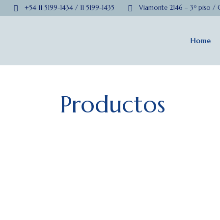
+54 11 5199-1434 / 11 5199-1435
Viamonte 2146 – 3º piso /
Home
Productos