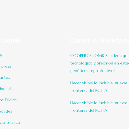
cciones
Cursos & Novedad
e
COOPERGENOMICS: Liderazgo
tecnológico y precisión en estu
mpresa
genéticos reproductivos.
uctos
Hacer visible lo invisible: nuevas
ning Lab
fronteras del PGT-A
os Divilab
Hacer visible lo invisible: nuevas
fronteras del PGT-A
edades
icio técnico