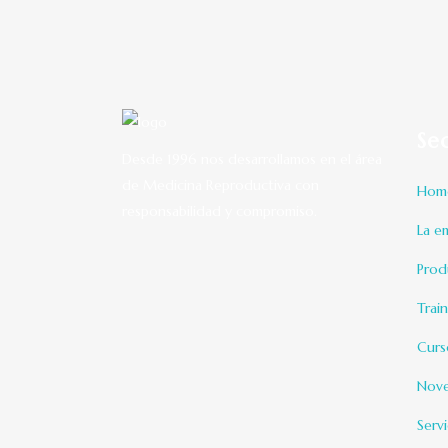
Se
Desde 1996 nos desarrollamos en el área
de Medicina Reproductiva con
Hom
responsabilidad y compromiso.
La e
Prod
Trai
Curs
Nov
Serv