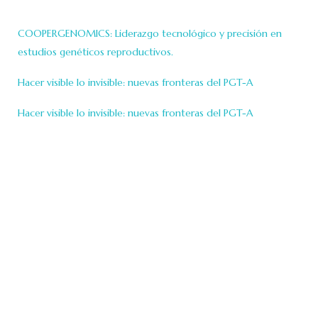
COOPERGENOMICS: Liderazgo tecnológico y precisión en
estudios genéticos reproductivos.
Hacer visible lo invisible: nuevas fronteras del PGT-A
Hacer visible lo invisible: nuevas fronteras del PGT-A
Contacto
OFICINAS
Viamonte 2146 3º
1056 CABA / Argentina
+54 11 5199-1434
+54 11 5199-1435