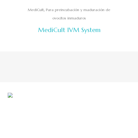
,
MediCult
Para preincubación y maduración de
ovocitos inmaduros
MediCult IVM System
Desde 1996 nos desarrollamos en el área de Medicina
Reproductiva con responsabilidad y compromiso.