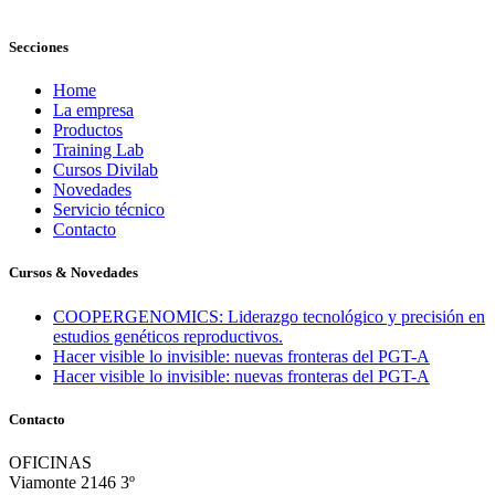
Secciones
Home
La empresa
Productos
Training Lab
Cursos Divilab
Novedades
Servicio técnico
Contacto
Cursos & Novedades
COOPERGENOMICS: Liderazgo tecnológico y precisión en
estudios genéticos reproductivos.
Hacer visible lo invisible: nuevas fronteras del PGT-A
Hacer visible lo invisible: nuevas fronteras del PGT-A
Contacto
OFICINAS
Viamonte 2146 3º