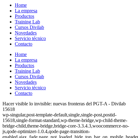
Home
La empresa
Productos
Training Lab
Cursos Divilab
Novedades
Servicio técnico
Contacto
Home
La empresa
Productos
Training Lab
Cursos Divilab
Novedades
Servicio técnico
Contacto
Hacer visible lo invisible: nuevas fronteras del PGT-A - Divilab
15618
wp-singular,post-template-default,single,single-post,postid-
15618,single-format-standard,wp-theme-bridge,wp-child-theme-
bridge-child,theme-bridge,bridge-core-3.3.4.3,woocommerce-no-
js,qode-optimizer-1.0.4,qode-page-transition-
enabled,ajax_fade,page_not_loaded,,hide_top_bar_on_mobile_heade