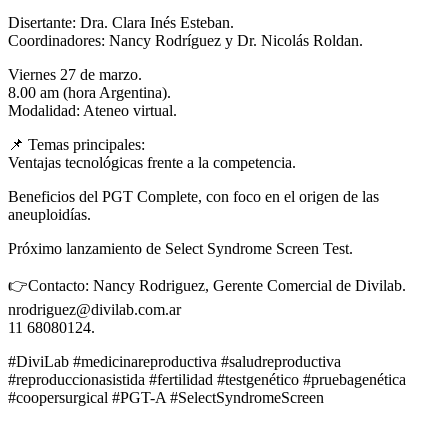
Disertante: Dra. Clara Inés Esteban.
Coordinadores: Nancy Rodríguez y Dr. Nicolás Roldan.
Viernes 27 de marzo.
8.00 am (hora Argentina).
Modalidad: Ateneo virtual.
📌 Temas principales:
Ventajas tecnológicas frente a la competencia.
Beneficios del PGT Complete, con foco en el origen de las
aneuploidías.
Próximo lanzamiento de Select Syndrome Screen Test.
👉Contacto: Nancy Rodriguez, Gerente Comercial de Divilab.
nrodriguez@divilab.com.ar
11 68080124.
#DiviLab #medicinareproductiva #saludreproductiva
#reproduccionasistida #fertilidad #testgenético #pruebagenética
#coopersurgical #PGT-A #SelectSyndromeScreen