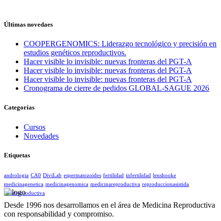
Últimas novedaes
COOPERGENOMICS: Liderazgo tecnológico y precisión en
estudios genéticos reproductivos.
Hacer visible lo invisible: nuevas fronteras del PGT-A
Hacer visible lo invisible: nuevas fronteras del PGT-A
Hacer visible lo invisible: nuevas fronteras del PGT-A
Cronograma de cierre de pedidos GLOBAL-SAGUE 2026
Categorías
Cursos
Novedades
Etiquetas
andrologia
CA0
DiviLab
espermatozoides
fertilidad
infertilidad
lenshooke
medicinagenetica
medicinagenomica
medicinareproductiva
reproduccionasistida
saludreproductiva
Desde 1996 nos desarrollamos en el área de Medicina Reproductiva
con responsabilidad y compromiso.