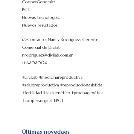
CooperGenomics:
PGT.
Nuevas tecnologías.
Nuevos resultados.
👉Contacto: Nancy Rodriguez, Gerente
Comercial de Divilab.
nrodriguez@divilab.com.ar
11 68080124.
#DiviLab #medicinareproductiva
#saludreproductiva #reproduccionasistida
#fertilidad #testgenético #pruebagenética
#coopersurgical #PGT
Últimas novedaes