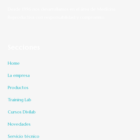
Desde 1996 nos desarrollamos en el área de Medicina
Reproductiva con responsabilidad y compromiso.
Secciones
Home
La empresa
Productos
Training Lab
Cursos Divilab
Novedades
Servicio técnico