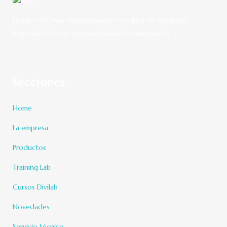
Desde 1996 nos desarrollamos en el área de Medicina
Reproductiva con responsabilidad y compromiso.
Secciones
Home
La empresa
Productos
Training Lab
Cursos Divilab
Novedades
Servicio técnico