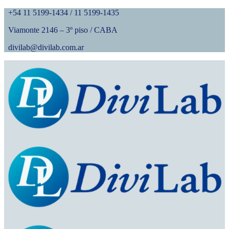
+54 11 5199-1434 / 11 5199-1435
Viamonte 2146 – 3º piso / CABA
divilab@divilab.com.ar