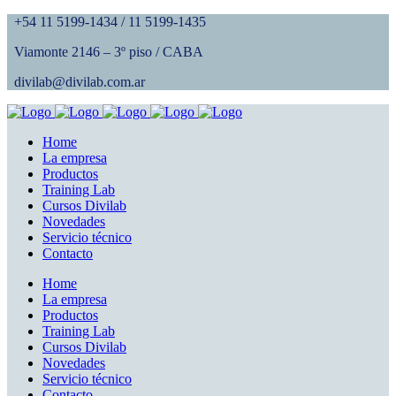
+54 11 5199-1434 / 11 5199-1435
Viamonte 2146 – 3º piso / CABA
divilab@divilab.com.ar
Home
La empresa
Productos
Training Lab
Cursos Divilab
Novedades
Servicio técnico
Contacto
Home
La empresa
Productos
Training Lab
Cursos Divilab
Novedades
Servicio técnico
Contacto