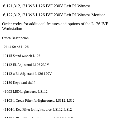
6,121,312,121 WS L126 IVF 230V Left RI Witness
6,122,312,121 WS L126 IVF 230V Left RI Witness Monitor
Order codes for additional features and options of the L126 IVF
Workstation
Orden Descripción
12144 Stand L126
12145 Stand w/shelf L126
12112 El. Adj. stand L126 230V
12112-a El. Adj. stand L126 120V
12180 Keyboard shelf
41093 LED Lightsource LS112
41103-1 Green Filter for lightsource, LS112, LS12
41104-1 Red Filter for lightsource, LS112, LS12