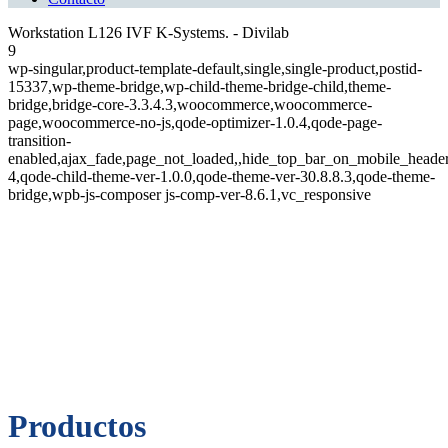
Workstation L126 IVF K-Systems. - Divilab
9
wp-singular,product-template-default,single,single-product,postid-
15337,wp-theme-bridge,wp-child-theme-bridge-child,theme-
bridge,bridge-core-3.3.4.3,woocommerce,woocommerce-
page,woocommerce-no-js,qode-optimizer-1.0.4,qode-page-
transition-
enabled,ajax_fade,page_not_loaded,,hide_top_bar_on_mobile_heade
4,qode-child-theme-ver-1.0.0,qode-theme-ver-30.8.8.3,qode-theme-
bridge,wpb-js-composer js-comp-ver-8.6.1,vc_responsive
Productos