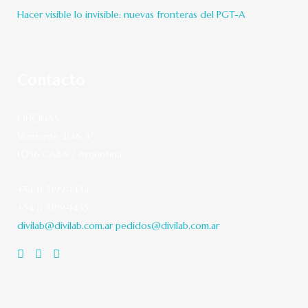
Hacer visible lo invisible: nuevas fronteras del PGT-A
Contacto
OFICINAS
Viamonte 2146 3º
1056 CABA / Argentina
+54 11 5199-1434
+54 11 5199-1435
divilab@divilab.com.ar
pedidos@divilab.com.ar