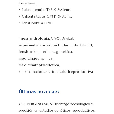
K-Systems.
• Platina térmica T43 K-Systems.
• Calienta tubos G73 K-Systems.
• LensHooke X1 Pro.
Tags:
andrologia
,
CA0
,
DiviLab
,
espermatozoides
,
fertilidad
,
infertilidad
,
lenshooke
,
medicinagenetica
,
medicinagenomica
,
medicinareproductiva
,
reproduccionasistida
,
saludreproductiva
Últimas novedaes
COOPERGENOMICS: Liderazgo tecnológico y
precisión en estudios genéticos reproductivos.