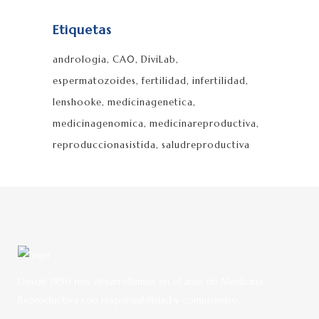
Etiquetas
andrologia
CA0
DiviLab
espermatozoides
fertilidad
infertilidad
lenshooke
medicinagenetica
medicinagenomica
medicinareproductiva
reproduccionasistida
saludreproductiva
Desde 1996 nos desarrollamos en el área de Medicina
Reproductiva con responsabilidad y compromiso.